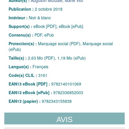
Auteur(s) :
Augustin Mutuale
,
Marie Viot
Publication :
2 octobre 2018
Intérieur :
Noir & blanc
Support(s) :
eBook [PDF], eBook [ePub]
Contenu(s) :
PDF, ePub
Protection(s) :
Marquage social (PDF), Marquage social
(ePub)
Taille(s) :
2,63 Mo (PDF), 1,19 Mo (ePub)
Langue(s) :
Français
Code(s) CLIL :
3161
EAN13 eBook [PDF] :
9782140101069
EAN13 eBook [ePub] :
9782336852003
EAN13 (papier) :
9782343155838
AVIS