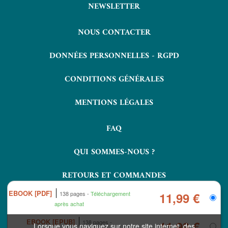
NEWSLETTER
NOUS CONTACTER
DONNÉES PERSONNELLES - RGPD
CONDITIONS GÉNÉRALES
MENTIONS LÉGALES
FAQ
QUI SOMMES-NOUS ?
RETOURS ET COMMANDES
EBOOK [PDF]
138 pages
Téléchargement
11,99 €
après achat
EBOOK [EPUB]
138 pages
11,99 €
Lorsque vous naviguez sur notre site internet, des