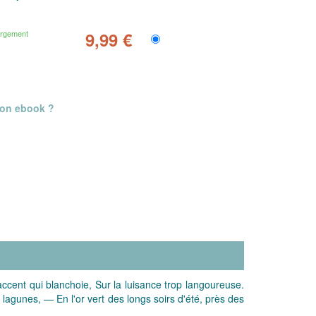
argement
9,99 €
mon ebook ?
ccent qui blanchoie, Sur la luisance trop langoureuse.
lagunes, — En l'or vert des longs soirs d'été, près des