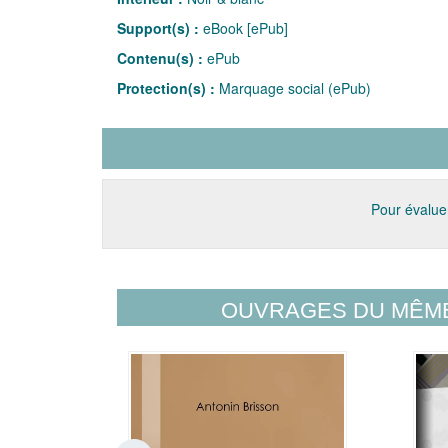
Support(s) :
eBook [ePub]
Contenu(s) :
ePub
Protection(s) :
Marquage social (ePub)
Pour évaluer
OUVRAGES DU MÊM