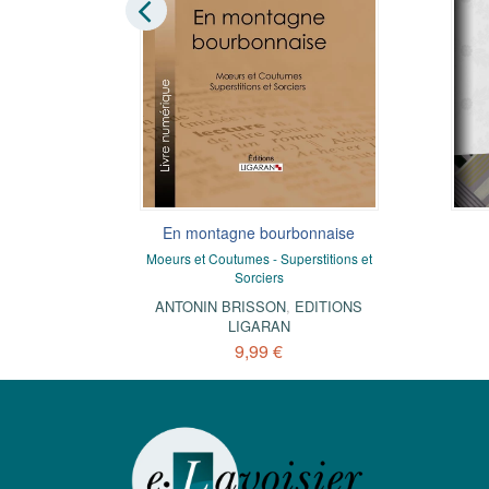
En montagne bourbonnaise
proposent le
Moeurs et Coutumes - Superstitions et
numérique
Sorciers
AU
ANTONIN BRISSON
,
EDITIONS
LIGARAN
9,99 €