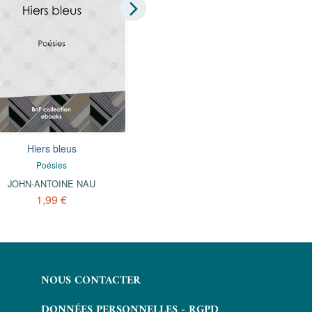
Hiers bleus
En suivant les goélands
Poésies
JOHN-ANTOINE NAU
2,49 €
JOHN-ANTOINE NAU
1,99 €
NOUS CONTACTER
DONNÉES PERSONNELLES - RGPD