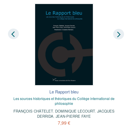
Le Rapport bleu
Les sources historiques et théoriques du Collège international de
philosophie
FRANÇOIS CHÂTELET
,
DOMINIQUE LECOURT
,
JACQUES
DERRIDA
,
JEAN-PIERRE FAYE
7,99 €