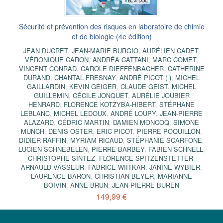
Sécurité et prévention des risques en laboratoire de chimie
et de biologie (4e édition)
JEAN DUCRET
,
JEAN-MARIE BURGIO
,
AURÉLIEN CADET
,
VÉRONIQUE CARON
,
ANDRÉA CATTANI
,
MARC COMET
,
VINCENT CONRAD
,
CAROLE DIEFFENBACHER
,
CATHERINE
DURAND
,
CHANTAL FRESNAY
,
ANDRÉ PICOT ( )
,
MICHEL
GAILLARDIN
,
KEVIN GEIGER
,
CLAUDE GEIST
,
MICHEL
GUILLEMIN
,
CÉCILE JONQUET
,
AURÉLIE JOUBIER
HENRARD
,
FLORENCE KOTZYBA-HIBERT
,
STÉPHANE
LEBLANC
,
MICHEL LEDOUX
,
ANDRÉ LOUPY
,
JEAN-PIERRE
ALAZARD
,
CÉDRIC MARTIN
,
DAMIEN MONCOQ
,
SIMONE
MUNCH
,
DENIS OSTER
,
ERIC PICOT
,
PIERRE POQUILLON
,
DIDIER RAFFIN
,
MYRIAM RICAUD
,
STÉPHANIE SCARFONE
,
LUCIEN SCHNEBELEN
,
PIERRE BARBEY
,
FABIEN SCHNELL
,
CHRISTOPHE SINTEZ
,
FLORENCE SPITZENSTETTER
,
ARNAULD VASSEUR
,
FABRICE WIITKAR
,
JANINE WYBIER
,
LAURENCE BARON
,
CHRISTIAN BEYER
,
MARIANNE
BOIVIN
,
ANNE BRUN
,
JEAN-PIERRE BUREN
149,99 €