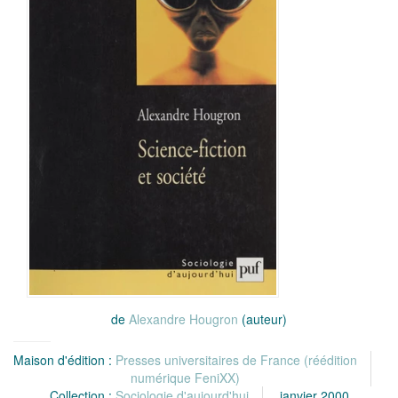
de
Alexandre Hougron
(auteur)
Maison d'édition :
Presses universitaires de France (réédition
numérique FeniXX)
Collection :
Sociologie d'aujourd'hui
janvier 2000