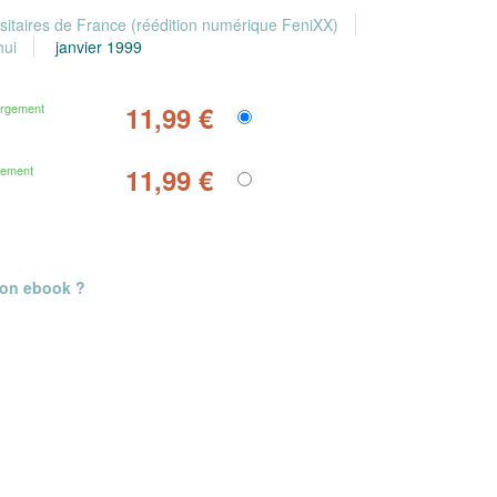
sitaires de France (réédition numérique FeniXX)
hui
janvier 1999
argement
11,99 €
gement
11,99 €
mon ebook ?