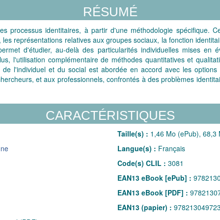
RÉSUMÉ
es processus identitaires, à partir d'une méthodologie spécifique. C
es, les représentations relatives aux groupes sociaux, la fonction ident
ermet d'étudier, au-delà des particularités individuelles mises en 
s, l'utilisation complémentaire de méthodes quantitatives et qualitat
ion de l'individuel et du social est abordée en accord avec les option
 chercheurs, et aux professionnels, confrontés à des problèmes identi
CARACTÉRISTIQUES
Taille(s) :
1,46 Mo (ePub), 68,3
gne
Langue(s) :
Français
Code(s) CLIL :
3081
EAN13 eBook [ePub] :
978213
EAN13 eBook [PDF] :
9782130
EAN13 (papier) :
97821304972