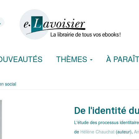
OUVEAUTÉS
THÈMES
À PARAÎ
en social
De l'identité d
L'étude des processus identitair
de
Hélène Chauchat
(auteur),
An