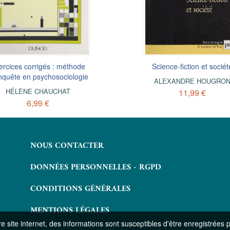
ercices corrigés : méthode
L'Étranger dans la ville
La voie communautaire
Science-fiction et sociét
nquête en psychosociologie
Du rap au graff
Enquête réalisée en France en 19
ALEXANDRE HOUGRO
HÉLÈNE CHAUCHAT
11,99 €
ALAIN MILON
HÉLÈNE CHAUCHAT
6,99 €
9,49 €
7,99 €
NOUS CONTACTER
DONNÉES PERSONNELLES - RGPD
CONDITIONS GÉNÉRALES
MENTIONS LÉGALES
 site internet, des informations sont susceptibles d'être enregistrées 