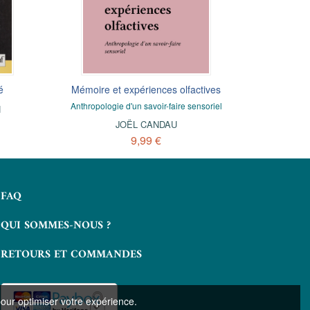
é
Mémoire et expériences olfactives
Exercices corrigés : méthode
La Mon
d'enquête en psychosociologie
75
Anthropologie d'un savoir-faire sensoriel
Les c
N
HÉLÈNE CHAUCHAT
JOËL CANDAU
G
6,99 €
9,99 €
FAQ
QUI SOMMES-NOUS ?
RETOURS ET COMMANDES
pour optimiser votre expérience.