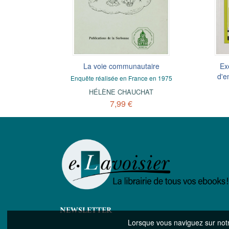
méthode
té masculine
La Sociologie de communication
La voie communautaire
Ex
ciologie
d'e
Enquête réalisée en France en 1975
Une approche sociologique et critique
ET
AT
HÉLÈNE CHAUCHAT
GÉRARD LECLERC
7,99 €
9,99 €
NEWSLETTER
Lorsque vous naviguez sur notre