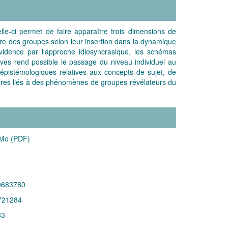
elle-ci permet de faire apparaître trois dimensions de
itaire des groupes selon leur insertion dans la dynamique
évidence par l'approche idiosyncrasique, les schémas
ives rend possible le passage du niveau individuel au
s épistémologiques relatives aux concepts de sujet, de
taires liés à des phénomènes de groupes révélateurs du
 Mo (PDF)
0683780
721284
33