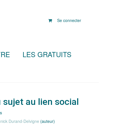
Se connecter
TRE
LES GRATUITS
u sujet au lien social
es
nick Durand-Delvigne
(auteur)