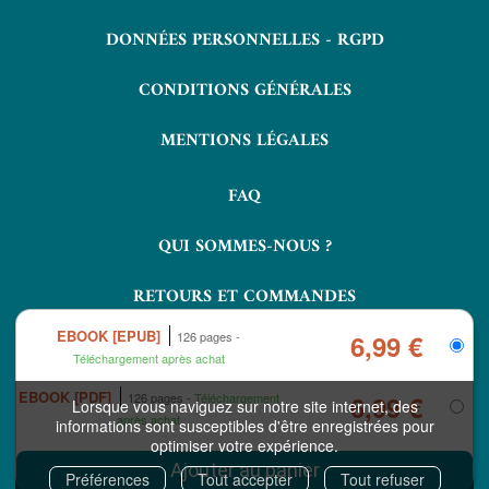
DONNÉES PERSONNELLES - RGPD
CONDITIONS GÉNÉRALES
MENTIONS LÉGALES
FAQ
QUI SOMMES-NOUS ?
RETOURS ET COMMANDES
EBOOK [EPUB]
126 pages
6,99 €
Téléchargement après achat
EBOOK [PDF]
126 pages
Téléchargement
6,99 €
Lorsque vous naviguez sur notre site internet, des
après achat
informations sont susceptibles d'être enregistrées pour
optimiser votre expérience.
COPYRIGHT © 2026 LAVOISIER ET NUXOS PUBLISHING TECHNOLOGIES.
IZIBOOK®
IZIBOOKS®
ET
SONT DES MARQUES DÉPOSÉES DE LA
Préférences
Tout accepter
Tout refuser