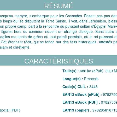
RÉSUMÉ
jusqu'au martyre, s'embarque pour les Croisades. Posant ses pas dans
 loups qui se disputent la Terre Sainte, il voit, dans Jérusalem, ble
t son propre camp, part à la rencontre du puissant sultan d'Égypte, Mal
ux figures hors du commun nouent un étrange dialogue. Sans autre 
ragiles moments de grâce où tout paraît possible, où le roi puissant et
 Cet étonnant récit, qui se fonde sur des faits historiques, attesté
islam et chrétienté.
CARACTÉRISTIQUES
Taille(s) :
686 ko (ePub), 69,9 
Langue(s) :
Français
Code(s) CLIL :
3443
EAN13 eBook [ePub] :
978275
EAN13 eBook [PDF] :
9782750
social (PDF)
EAN13 (papier) :
97828561671