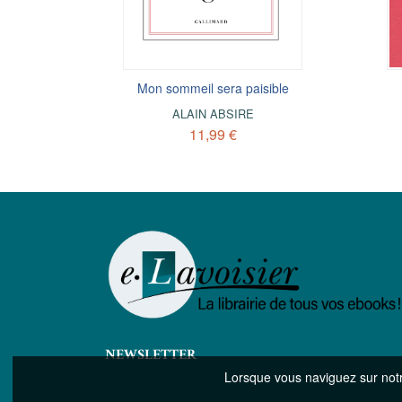
 de l'année
Mon sommeil sera paisible
ALAIN ABSIRE
STIANE
11,99 €
 BLANC
NEWSLETTER
Lorsque vous naviguez sur notre