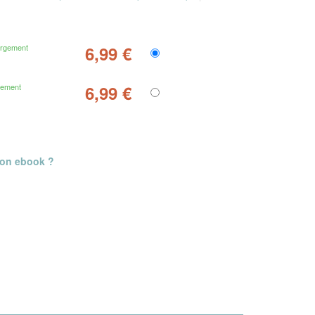
argement
6,99 €
gement
6,99 €
mon ebook ?