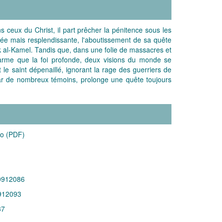
 ceux du Christ, il part prêcher la pénitence sous les
ssée mais resplendissante, l'aboutissement de sa quête
ek al-Kamel. Tandis que, dans une folie de massacres et
arme que la foi profonde, deux visions du monde se
 le saint dépenaillé, ignorant la rage des guerriers de
s par de nombreux témoins, prolonge une quête toujours
Mo (PDF)
0912086
912093
37