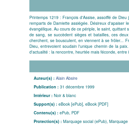
Printemps 1219 : François d'Assise, assoiffé de Dieu 
remparts de Damiette assiégée. Désireux d'apaiser les
évangélique. Au cours de ce périple, le saint, quittan
de sang, se succèdent sièges et batailles, ces de
cherchent, se bousculent, en viennent à se frôler... F
Dieu, entrevoient soudain l'unique chemin de la paix.
d'actualité : la rencontre, heurtée mais féconde, entre 
Auteur(s) :
Alain Absire
Publication :
31 décembre 1999
Intérieur :
Noir & blanc
Support(s) :
eBook [ePub], eBook [PDF]
Contenu(s) :
ePub, PDF
Protection(s) :
Marquage social (ePub), Marquage 