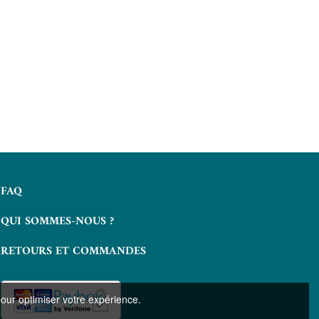
Alejo Carpentier
Nouvelles du 
ALAIN ABSIRE
ALAIN A
6,99 €
FAQ
QUI SOMMES-NOUS ?
RETOURS ET COMMANDES
pour optimiser votre expérience.