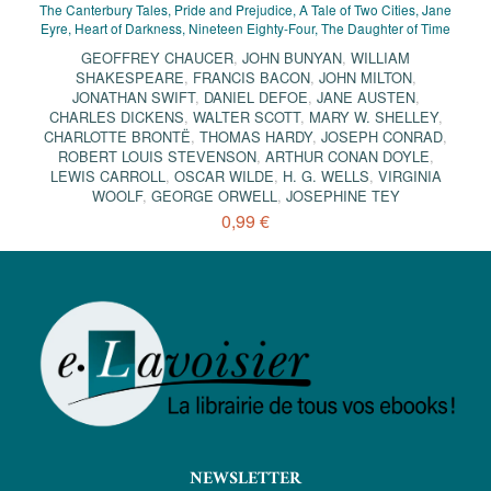
The Canterbury Tales, Pride and Prejudice, A Tale of Two Cities, Jane
Eyre, Heart of Darkness, Nineteen Eighty-Four, The Daughter of Time
GEOFFREY CHAUCER
,
JOHN BUNYAN
,
WILLIAM
SHAKESPEARE
,
FRANCIS BACON
,
JOHN MILTON
,
JONATHAN SWIFT
,
DANIEL DEFOE
,
JANE AUSTEN
,
CHARLES DICKENS
,
WALTER SCOTT
,
MARY W. SHELLEY
,
CHARLOTTE BRONTË
,
THOMAS HARDY
,
JOSEPH CONRAD
,
ROBERT LOUIS STEVENSON
,
ARTHUR CONAN DOYLE
,
LEWIS CARROLL
,
OSCAR WILDE
,
H. G. WELLS
,
VIRGINIA
WOOLF
,
GEORGE ORWELL
,
JOSEPHINE TEY
0,99 €
NEWSLETTER