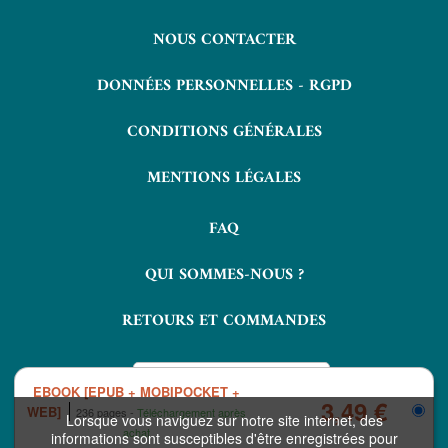
NOUS CONTACTER
DONNÉES PERSONNELLES - RGPD
CONDITIONS GÉNÉRALES
MENTIONS LÉGALES
FAQ
QUI SOMMES-NOUS ?
RETOURS ET COMMANDES
EBOOK [EPUB + MOBIPOCKET +
3,49 €
WEB]
236 pages
Téléchargement après
Lorsque vous naviguez sur notre site internet, des
achat
informations sont susceptibles d'être enregistrées pour