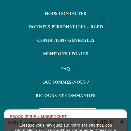
NOUS CONTACTER
DONNÉES PERSONNELLES - RGPD
CONDITIONS GÉNÉRALES
MENTIONS LÉGALES
FAQ
QUI SOMMES-NOUS ?
RETOURS ET COMMANDES
EBOOK [EPUB + MOBIPOCKET +
3,49 €
WEB]
125 pages
Téléchargement après
Lorsque vous naviguez sur notre site internet, des
achat
informations sont susceptibles d'être enregistrées pour