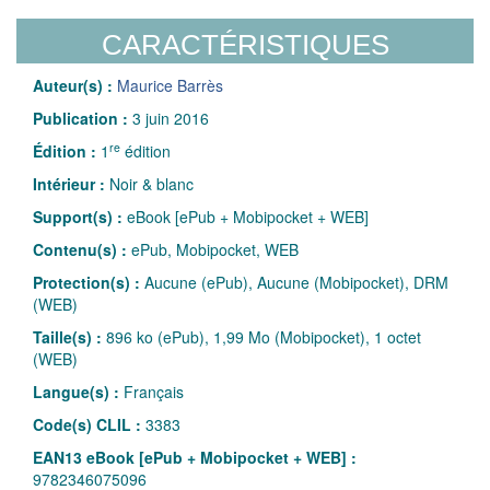
CARACTÉRISTIQUES
Auteur(s) :
Maurice Barrès
Publication :
3 juin 2016
re
Édition :
1
édition
Intérieur :
Noir & blanc
Support(s) :
eBook [ePub + Mobipocket + WEB]
Contenu(s) :
ePub, Mobipocket, WEB
Protection(s) :
Aucune (ePub), Aucune (Mobipocket), DRM
(WEB)
Taille(s) :
896 ko (ePub), 1,99 Mo (Mobipocket), 1 octet
(WEB)
Langue(s) :
Français
Code(s) CLIL :
3383
EAN13 eBook [ePub + Mobipocket + WEB] :
9782346075096