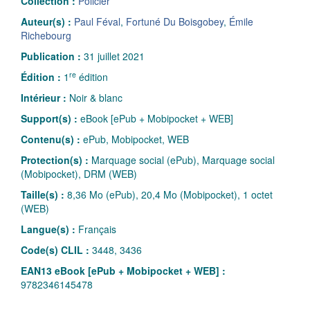
Collection :
Policier
Auteur(s) :
Paul Féval
,
Fortuné Du Boisgobey
,
Émile
Richebourg
Publication :
31 juillet 2021
re
Édition :
1
édition
Intérieur :
Noir & blanc
Support(s) :
eBook [ePub + Mobipocket + WEB]
Contenu(s) :
ePub, Mobipocket, WEB
Protection(s) :
Marquage social (ePub), Marquage social
(Mobipocket), DRM (WEB)
Taille(s) :
8,36 Mo (ePub), 20,4 Mo (Mobipocket), 1 octet
(WEB)
Langue(s) :
Français
Code(s) CLIL :
3448, 3436
EAN13 eBook [ePub + Mobipocket + WEB] :
9782346145478