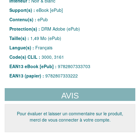
Intérieur :
Noir & blanc
Support(s) :
eBook [ePub]
Contenu(s) :
ePub
Protection(s) :
DRM Adobe (ePub)
Taille(s) :
1,49 Mo (ePub)
Langue(s) :
Français
Code(s) CLIL :
3000, 3161
EAN13 eBook [ePub] :
9782807333703
EAN13 (papier) :
9782807333222
AVIS
Pour évaluer et laisser un commentaire sur le produit,
merci de vous connecter à votre compte.