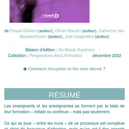
de
Pascal Guibert
(auteur),
Olivier Maulini
(auteur),
Catherine Van
Nieuwenhoven
(auteur),
Julie Desjardins
(auteur)
Maison d'édition :
De Boeck Supérieur
Collection :
Perspectives éduc./formation
décembre 2022
Comment récupérer et lire mon ebook ?
RÉSUMÉ
Les enseignants et les enseignantes se forment par le biais de
leur formation – initiale ou continue – mais pas seulement.
Ce qui se joue « entre les murs » de ce processus est complexe
et objet de beaucoup d’attention, mais qu’en est-il des apports