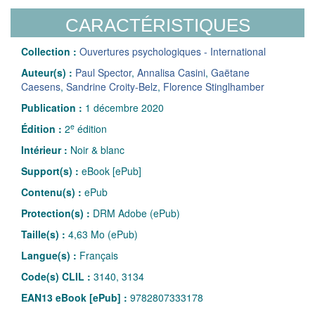
CARACTÉRISTIQUES
Collection :
Ouvertures psychologiques - International
Auteur(s) :
Paul Spector
,
Annalisa Casini
,
Gaëtane
Caesens
,
Sandrine Croity-Belz
,
Florence Stinglhamber
Publication :
1 décembre 2020
e
Édition :
2
édition
Intérieur :
Noir & blanc
Support(s) :
eBook [ePub]
Contenu(s) :
ePub
Protection(s) :
DRM Adobe (ePub)
Taille(s) :
4,63 Mo (ePub)
Langue(s) :
Français
Code(s) CLIL :
3140, 3134
EAN13 eBook [ePub] :
9782807333178