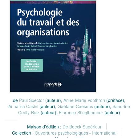
de
Paul Spector
(auteur),
Anne-Marie Vonthron
(préface),
Annalisa Casini
(auteur),
Gaëtane Caesens
(auteur),
Sandrine
Croity-Belz
(auteur),
Florence Stinglhamber
(auteur)
Maison d'édition :
De Boeck Supérieur
Collection :
Ouvertures psychologiques - International