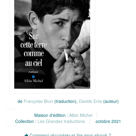
de
Françoise Brun
(traduction),
Davide Enia
(auteur)
Maison d'édition :
Albin Michel
Collection :
Les Grandes traductions
octobre 2021
Comment récupérer et lire mon ebook ?