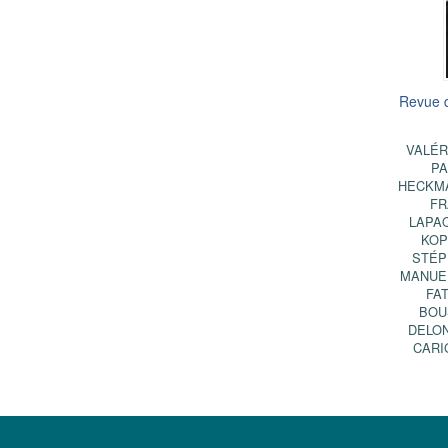
Revue 
VALÉR
PA
HECKM
FR
LAPA
KOP
STÉP
MANUE
FA
BOU
DELO
CARI