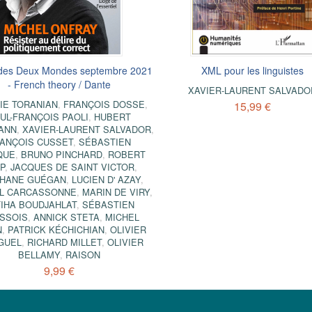
des Deux Mondes septembre 2021
XML pour les linguistes
- French theory / Dante
XAVIER-LAURENT SALVADO
IE TORANIAN
,
FRANÇOIS DOSSE
,
15,99 €
UL-FRANÇOIS PAOLI
,
HUBERT
ANN
,
XAVIER-LAURENT SALVADOR
,
ANÇOIS CUSSET
,
SÉBASTIEN
QUE
,
BRUNO PINCHARD
,
ROBERT
P
,
JACQUES DE SAINT VICTOR
,
HANE GUÉGAN
,
LUCIEN D' AZAY
,
L CARCASSONNE
,
MARIN DE VIRY
,
TIHA BOUDJAHLAT
,
SÉBASTIEN
SSOIS
,
ANNICK STETA
,
MICHEL
N
,
PATRICK KÉCHICHIAN
,
OLIVIER
GUEL
,
RICHARD MILLET
,
OLIVIER
BELLAMY
,
RAISON
9,99 €