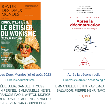
des Deux Mondes juillet-août 2023
Après la déconstruction
Le bêtisier du wokisme
L'université au défi des idéologi
ÉLIE JULIA
,
SAMUEL FITOUSSI
,
EMMANUELLE HÉNIN
,
XAVIER-L
IN PÉRINEL
,
EMMANUELLE HÉNIN
,
SALVADOR
,
PIERRE-HENRI TAVO
FRANÇOIS PAOLI
,
AYRTON MORICE
19,99 €
VEN
,
XAVIER-LAURENT SALVADOR
,
IN DE VIRY
,
YANA GRINSHPUN
,