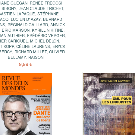
HANE GUÉGAN
,
RENÉE FREGOSI
,
H SIBONY
,
JEAN-CLAUDE TRICHET
,
BASTIEN LAPAQUE
,
STÉPHANE
SACQ
,
LUCIEN D' AZAY
,
BERNARD
NS
,
RÉGINALD GAILLARD
,
ANNICK
,
ERIC MARSON
,
KYRILL NIKITINE
,
IAN AUTHIER
,
FRÉDÉRIC VERGER
,
VIER CARIGUEL
,
MICHEL DELON
,
T KOPP
,
CÉLINE LAURENS
,
ERYCK
BERCY
,
RICHARD MILLET
,
OLIVIER
BELLAMY
,
RAISON
9,99 €