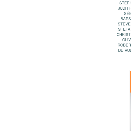
STÉP
JUDIT
SÉ
BAR
STEVE
STETA
CHRIST
OLI
ROBER
DE RU