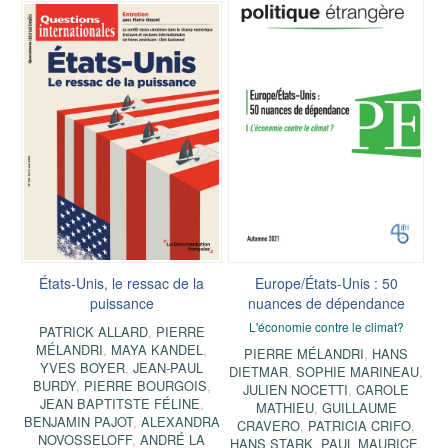
États-Unis, le ressac de la
Europe/États-Unis : 50
puissance
nuances de dépendance
L'économie contre le climat?
PATRICK ALLARD
,
PIERRE
MÉLANDRI
,
MAYA KANDEL
,
PIERRE MÉLANDRI
,
HANS
YVES BOYER
,
JEAN-PAUL
DIETMAR
,
SOPHIE MARINEAU
,
BURDY
,
PIERRE BOURGOIS
,
JULIEN NOCETTI
,
CAROLE
JEAN BAPTITSTE FÉLINE
,
MATHIEU
,
GUILLAUME
BENJAMIN PAJOT
,
ALEXANDRA
CRAVERO
,
PATRICIA CRIFO
,
NOVOSSELOFF
,
ANDRÉ LA
HANS STARK
,
PAUL MAURICE
,