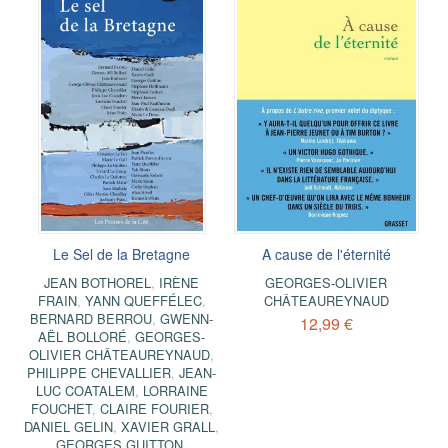
Le Sel de la Bretagne
A cause de l'éternité
JEAN BOTHOREL
,
IRÈNE
GEORGES-OLIVIER
FRAIN
,
YANN QUEFFÉLEC
,
CHÂTEAUREYNAUD
BERNARD BERROU
,
GWENN-
12,99 €
AËL BOLLORÉ
,
GEORGES-
OLIVIER CHÂTEAUREYNAUD
,
PHILIPPE CHEVALLIER
,
JEAN-
LUC COATALEM
,
LORRAINE
FOUCHET
,
CLAIRE FOURIER
,
DANIEL GELIN
,
XAVIER GRALL
,
GEORGES GUITTON
,