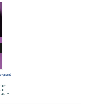
seignant
ÉRIE
AULT
,
HARLOT