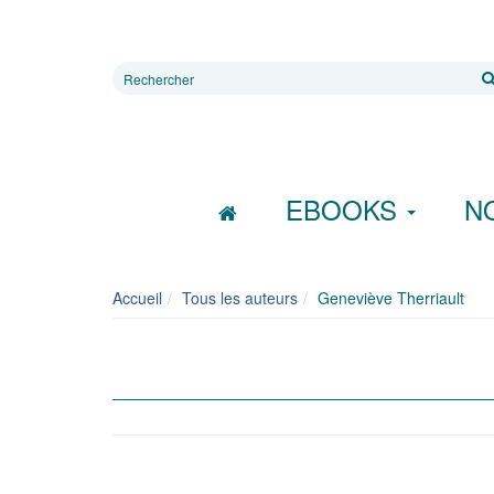
Rechercher
sur
le
site
EBOOKS
N
Accueil
Tous les auteurs
Geneviève Therriault