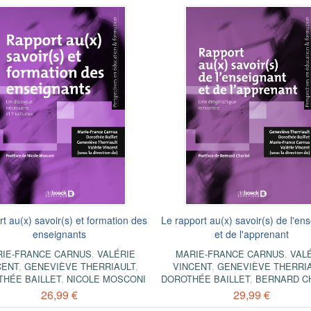
t au(x) savoir(s) et formation des
Le rapport au(x) savoir(s) de l'en
enseignants
et de l'apprenant
IE-FRANCE CARNUS
,
VALÉRIE
MARIE-FRANCE CARNUS
,
VAL
CENT
,
GENEVIÈVE THERRIAULT
,
VINCENT
,
GENEVIÈVE THERRI
THÉE BAILLET
,
NICOLE MOSCONI
DOROTHÉE BAILLET
,
BERNARD C
26,99 €
29,99 €