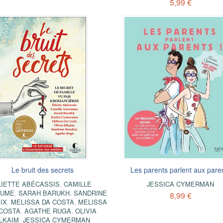
5,99 €
Le bruit des secrets
Les parents parlent aux pare
LIETTE ABÉCASSIS
,
CAMILLE
JESSICA CYMERMAN
AUME
,
SARAH BARUKH
,
SANDRINE
8,99 €
IX
,
MELISSA DA COSTA
,
MELISSA
 COSTA
,
AGATHE RUGA
,
OLIVIA
LKAIM
,
JESSICA CYMERMAN