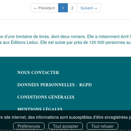
(current)
← Précédent
1
2
Suivant →
 d’une trentaine de livres, dont deux romans. Elle a notamment écrit le
parus aux Éditions Leduc. Elle est suivie par près de 120 000 personnes
NOUS CONTACTER
DONNÉES PERSONNELLES - RGPD
CONDITIONS GÉNÉRALES
MENTIONS LÉGALES
 site internet, des informations sont susceptibles d'être enregistrées 
Préférences
Tout accepter
Tout refuser
IZIBOOK®
IZIBOOKS®
NOLOGIES.
ET
SONT DES MARQUES DÉPOSÉES DE LA S