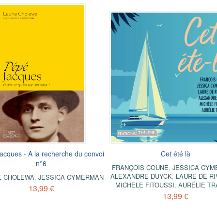
acques - A la recherche du convoi
Cet été là
n°6
FRANÇOIS COUNE
,
JESSICA CY
ALEXANDRE DUYCK
,
LAURE DE RI
E CHOLEWA
,
JESSICA CYMERMAN
MICHÈLE FITOUSSI
,
AURÉLIE TR
13,99 €
13,99 €