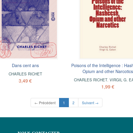
Dans cent ans
Poisons of the Intelligence : Has
Opium and other Narcotics
CHARLES RICHET
CHARLES RICHET
,
VIRGIL G. E
3,49 €
1,99 €
(current)
← Précédent
1
2
Suivant →