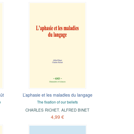
oût
L’aphasie et les maladies du langage
e
The fixation of our beliefs
CHARLES RICHET
,
ALFRED BINET
4,99 €