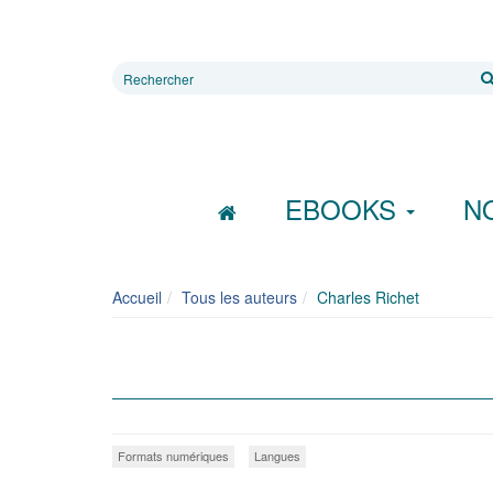
Rechercher
sur
le
site
EBOOKS
N
Accueil
Tous les auteurs
Charles Richet
Formats numériques
Langues