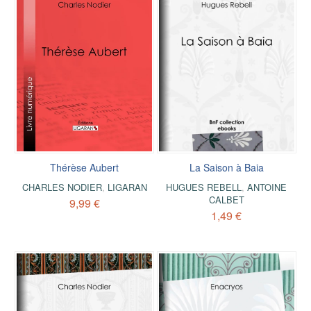
Thérèse Aubert
La Saison à Baia
CHARLES NODIER
,
LIGARAN
HUGUES REBELL
,
ANTOINE
CALBET
9,99 €
1,49 €