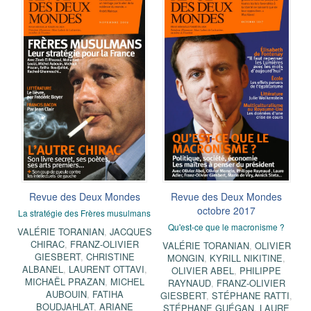
Revue des Deux Mondes
Revue des Deux Mondes
octobre 2017
La stratégie des Frères musulmans
Qu'est-ce que le macronisme ?
VALÉRIE TORANIAN
,
JACQUES
CHIRAC
,
FRANZ-OLIVIER
VALÉRIE TORANIAN
,
OLIVIER
GIESBERT
,
CHRISTINE
MONGIN
,
KYRILL NIKITINE
,
ALBANEL
,
LAURENT OTTAVI
,
OLIVIER ABEL
,
PHILIPPE
MICHAËL PRAZAN
,
MICHEL
RAYNAUD
,
FRANZ-OLIVIER
AUBOUIN
,
FATIHA
GIESBERT
,
STÉPHANE RATTI
,
BOUDJAHLAT
,
ARIANE
STÉPHANE GUÉGAN
,
LAURE