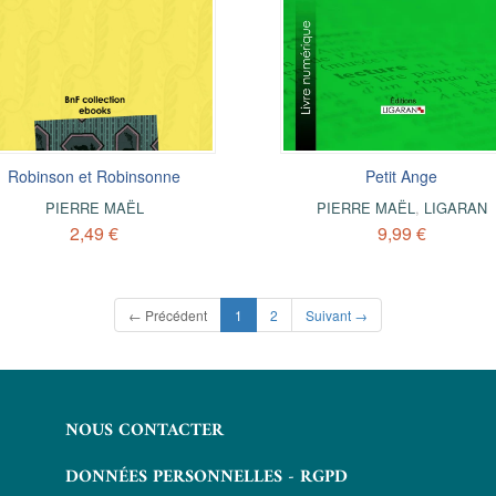
Robinson et Robinsonne
Petit Ange
PIERRE MAËL
PIERRE MAËL
,
LIGARAN
2,49 €
9,99 €
(current)
← Précédent
1
2
Suivant →
NOUS CONTACTER
DONNÉES PERSONNELLES - RGPD