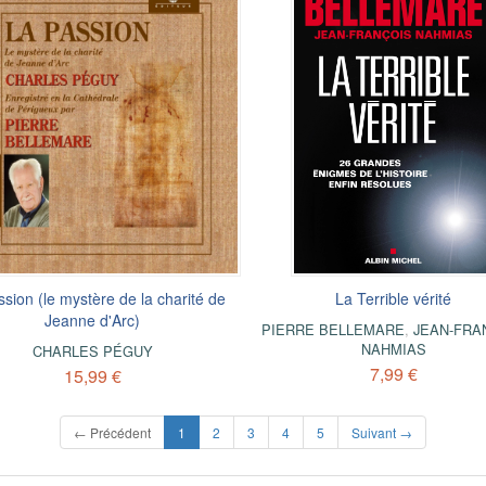
ssion (le mystère de la charité de
La Terrible vérité
Jeanne d'Arc)
PIERRE BELLEMARE
,
JEAN-FRA
NAHMIAS
CHARLES PÉGUY
7,99 €
15,99 €
(current)
← Précédent
1
2
3
4
5
Suivant →