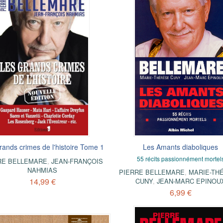
rands crimes de l'histoire Tome 1
Les Amants diaboliques
55 récits passionnément mortel
RE BELLEMARE
,
JEAN-FRANÇOIS
NAHMIAS
PIERRE BELLEMARE
,
MARIE-TH
14,99 €
CUNY
,
JEAN-MARC EPINOU
6,99 €