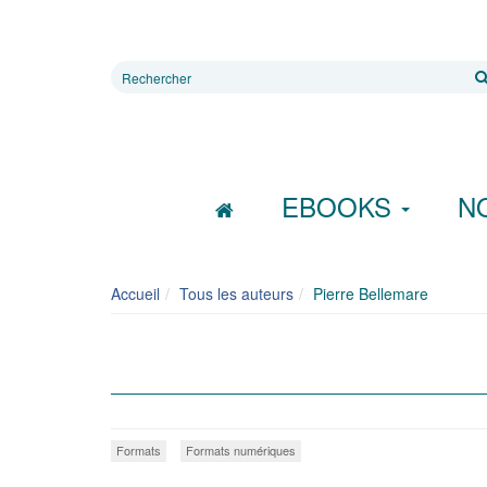
Rechercher
sur
le
site
EBOOKS
N
Accueil
Tous les auteurs
Pierre Bellemare
Formats
Formats numériques