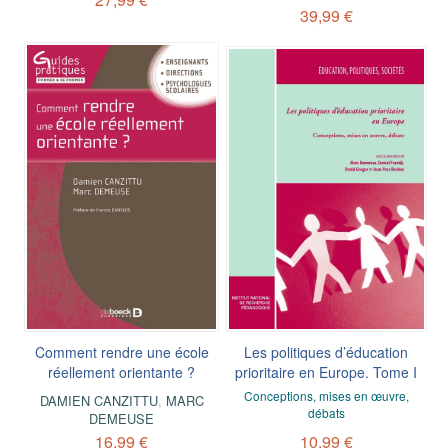
39,99 €
Comment rendre une école
Les politiques d’éducation
réellement orientante ?
prioritaire en Europe. Tome I
Conceptions, mises en œuvre,
DAMIEN CANZITTU
,
MARC
débats
DEMEUSE
16,99 €
10,99 €