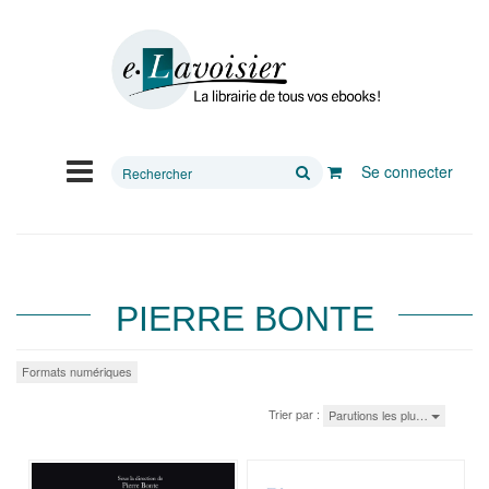
Rechercher
Se connecter
sur
le
site
PIERRE BONTE
Formats numériques
Trier par :
Parutions les plu…