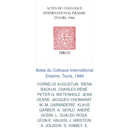
Actes du Colloque internaltional
Erasme, Tours, 1986
CORNELIS AUGUSTIJN
,
IRENA
BACKUS
,
CHARLES BÉNÉ
,
PETER G. BIETENHOLZ
,
JEAN
CÉARD
,
JACQUES CHOMARAT
,
M.-M. GARANDERIE
,
KLAUS
GARBER
,
A. GERLO
,
ANDRÉ
GODIN
,
L. GUALDO ROSA
,
LÉON-E. HALKIN
,
J. HIRSTEIN
,
A. JOLIDON
,
D. KINNEY
,
E.