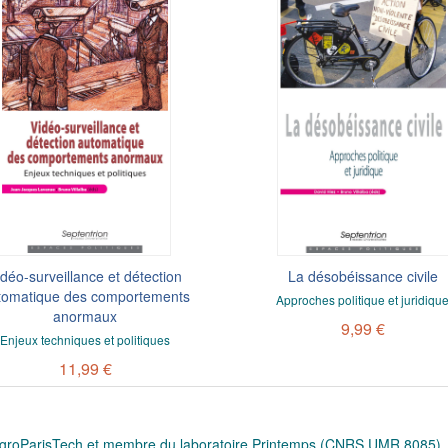
idéo-surveillance et détection
La désobéissance civile
tomatique des comportements
Approches politique et juridiqu
anormaux
9,99 €
Enjeux techniques et politiques
11,99 €
AgroParisTech et membre du laboratoire Printemps (CNRS UMR 8085). Il 