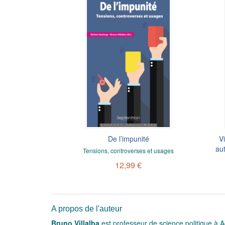
De l’impunité
V
au
Tensions, controverses et usages
12,99 €
A propos de l'auteur
Bruno Villalba
est professeur de science politique à 