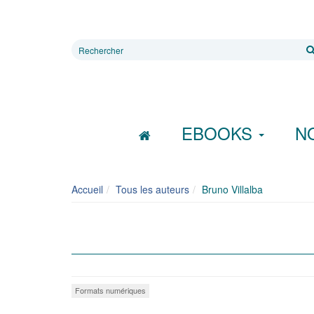
Rechercher
sur
le
site
EBOOKS
N
Accueil
Tous les auteurs
Bruno Villalba
Formats numériques