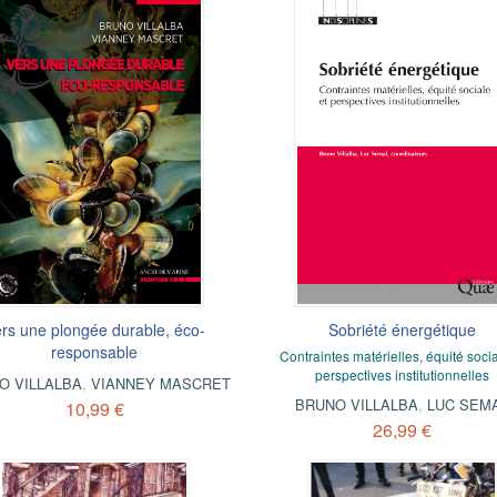
rs une plongée durable, éco-
Sobriété énergétique
responsable
Contraintes matérielles, équité socia
perspectives institutionnelles
O VILLALBA
,
VIANNEY MASCRET
BRUNO VILLALBA
,
LUC SEM
10,99 €
26,99 €