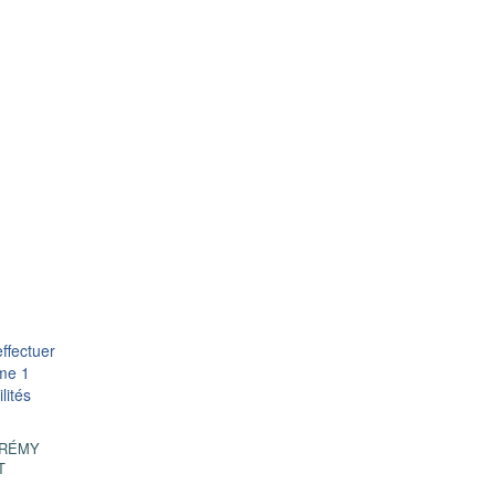
effectuer
ume 1
lités
RÉMY
T