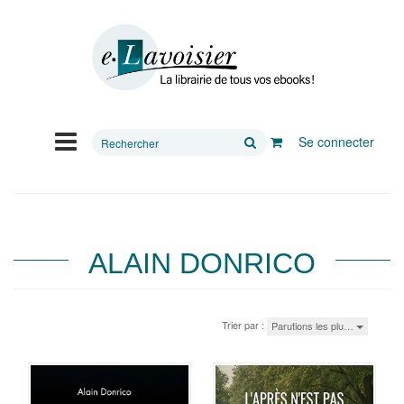
Rechercher
Se connecter
sur
le
site
ALAIN DONRICO
Trier par :
Parutions les plu…