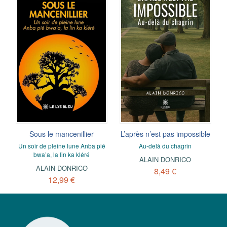
Sous le mancenillier
L’après n’est pas impossible
Un soir de pleine lune Anba pié
Au-delà du chagrin
bwa’a, la lin ka kléré
ALAIN DONRICO
ALAIN DONRICO
8,49 €
12,99 €