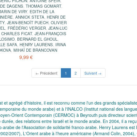
DÉRIC PICHON
,
ANTOINE SFEIR
,
UDE DAGENS
,
THOMAS GOMART
,
ARIN DE VIRY
,
EDITH DE LA
NIÈRE
,
ANNICK STETA
,
HENRI DE
TY
,
JEAN-BENOÎT PUECH
,
OLIVIER
UEL
,
FRÉDÉRIC VERGER
,
JEAN-LUC
,
CHARLES FICAT
,
JEAN-FRANÇOIS
LOSIMO
,
BERNARD EL GHOUL
,
LLE SAFA
,
HENRY LAURENS
,
IRINA
OKOVA
,
MIHAÏ DE BRANCOVAN
9,99 €
(current)
← Précédent
1
2
Suivant →
at et agrégé d'histoire, il est reconnu comme l'un des grands spéciali
emporaine du monde arabe) et à l'INALCO (Institut national des langues et
Moyen-Orient Contemporain (CERMOC) à Beyrouth puis directeur scientif
 durée, des relations entre Israël et le monde arabe. En 2004, il a reç
anco-arabe de l'Association de solidarité franco-arabe. Henry Laurens es
/2002/2007), L'Orient arabe à l'heure américaine (Armand Colin, 2004), Or