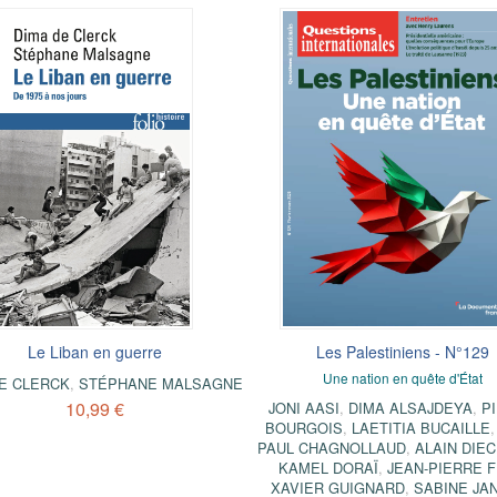
Le Liban en guerre
Les Palestiniens - N°129
Une nation en quête d'État
E CLERCK
,
STÉPHANE MALSAGNE
10,99 €
JONI AASI
,
DIMA ALSAJDEYA
,
P
BOURGOIS
,
LAETITIA BUCAILLE
PAUL CHAGNOLLAUD
,
ALAIN DIE
KAMEL DORAÏ
,
JEAN-PIERRE F
XAVIER GUIGNARD
,
SABINE JA