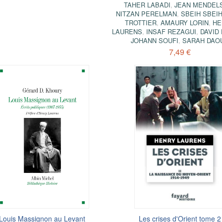
TAHER LABADI
,
JEAN MENDEL
NITZAN PERELMAN
,
SBEIH SBEI
TROTTIER
,
AMAURY LORIN
,
HE
LAURENS
,
INSAF REZAGUI
,
DAVID
JOHANN SOUFI
,
SARAH DAO
7,49 €
Louis Massignon au Levant
Les crises d'Orient tome 2