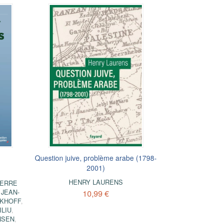
Question juive, problème arabe (1798-
2001)
HENRY LAURENS
IERRE
,
JEAN-
10,99 €
CKHOFF
,
ILIU
,
NSEN
,