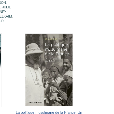
SON
,
H
,
JULIE
NRY
 ELKAIM
,
UD
La politique musulmane de la France. Un