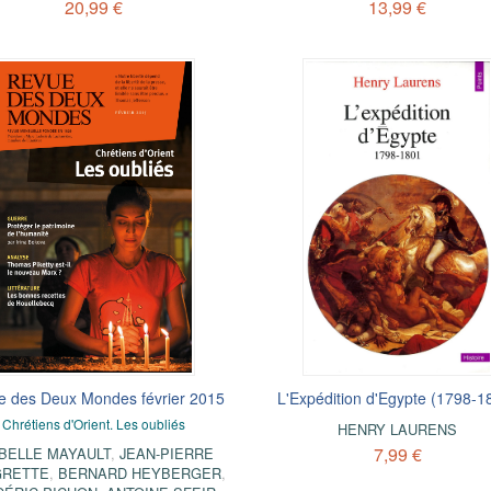
20,99 €
13,99 €
e des Deux Mondes février 2015
L'Expédition d'Egypte (1798-1
Chrétiens d'Orient. Les oubliés
HENRY LAURENS
7,99 €
BELLE MAYAULT
,
JEAN-PIERRE
GRETTE
,
BERNARD HEYBERGER
,