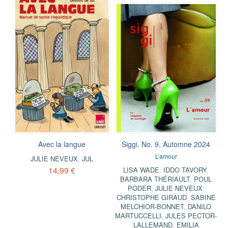
Avec la langue
Siggi. No. 9, Automne 2024
L’amour
JULIE NEVEUX
,
JUL
14,99 €
LISA WADE
,
IDDO TAVORY
,
BARBARA THÉRIAULT
,
POUL
PODER
,
JULIE NEVEUX
,
CHRISTOPHE GIRAUD
,
SABINE
MELCHIOR-BONNET
,
DANILO
MARTUCCELLI
,
JULES PECTOR-
LALLEMAND
,
EMILIA