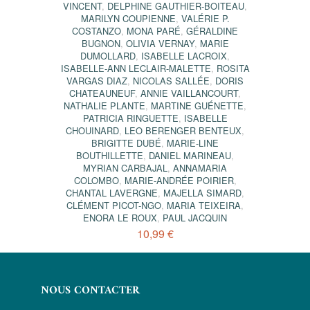
VINCENT
,
DELPHINE GAUTHIER-BOITEAU
,
MARILYN COUPIENNE
,
VALÉRIE P.
COSTANZO
,
MONA PARÉ
,
GÉRALDINE
BUGNON
,
OLIVIA VERNAY
,
MARIE
DUMOLLARD
,
ISABELLE LACROIX
,
ISABELLE-ANN LECLAIR-MALETTE
,
ROSITA
VARGAS DIAZ
,
NICOLAS SALLÉE
,
DORIS
CHATEAUNEUF
,
ANNIE VAILLANCOURT
,
NATHALIE PLANTE
,
MARTINE GUÉNETTE
,
PATRICIA RINGUETTE
,
ISABELLE
CHOUINARD
,
LEO BERENGER BENTEUX
,
BRIGITTE DUBÉ
,
MARIE-LINE
BOUTHILLETTE
,
DANIEL MARINEAU
,
MYRIAN CARBAJAL
,
ANNAMARIA
COLOMBO
,
MARIE-ANDRÉE POIRIER
,
CHANTAL LAVERGNE
,
MAJELLA SIMARD
,
CLÉMENT PICOT-NGO
,
MARIA TEIXEIRA
,
ENORA LE ROUX
,
PAUL JACQUIN
10,99 €
NOUS CONTACTER