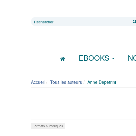
Rechercher
sur
le
site
EBOOKS
N
Accueil
Tous les auteurs
Anne Depetrini
Formats numériques