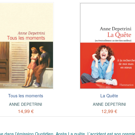
Tous les moments
La Quête
ANNE DEPETRINI
ANNE DEPETRINI
14,99 €
12,99 €
use dans l’émission
Quotidien
. Après
La quête
,
L’accident
est son premi