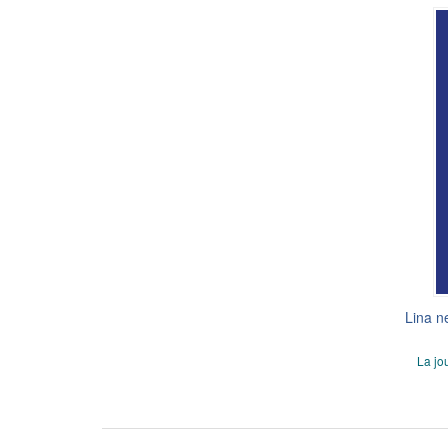
Lina ne
La jo