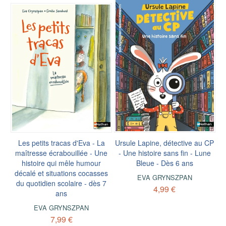
Les petits tracas d'Eva - La
Ursule Lapine, détective au CP
maîtresse écrabouillée - Une
- Une histoire sans fin - Lune
histoire qui mêle humour
Bleue - Dès 6 ans
décalé et situations cocasses
EVA GRYNSZPAN
du quotidien scolaire - dès 7
4,99 €
ans
EVA GRYNSZPAN
7,99 €