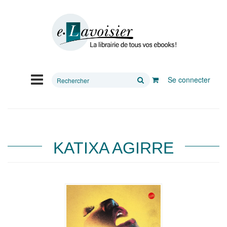
Rechercher
Se connecter
sur
le
site
KATIXA AGIRRE