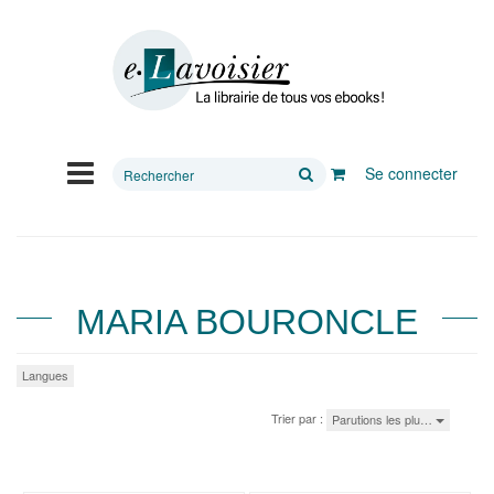
Rechercher
Se connecter
sur
le
site
MARIA BOURONCLE
Langues
Trier par :
Parutions les plu…