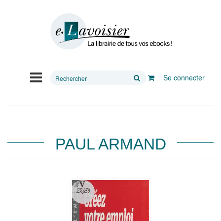
Rechercher
Se connecter
sur
le
site
PAUL ARMAND