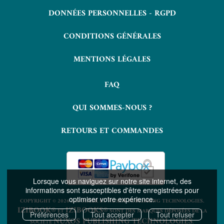
DONNÉES PERSONNELLES - RGPD
CONDITIONS GÉNÉRALES
MENTIONS LÉGALES
FAQ
QUI SOMMES-NOUS ?
RETOURS ET COMMANDES
Lorsque vous naviguez sur notre site internet, des
informations sont susceptibles d'être enregistrées pour
optimiser votre expérience.
COPYRIGHT © 2026 LAVOISIER ET NUXOS PUBLISHING TECHNOLOGIES.
IZIBOOK®
IZIBOOKS®
ET
SONT DES MARQUES DÉPOSÉES DE LA
Préférences
Tout accepter
Tout refuser
NUXOS PUBLISHING TECHNOLOGIES
SOCIÉTÉ
.