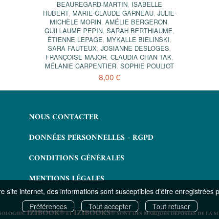
BEAUREGARD-MARTIN
,
ISABELLE
HUBERT
,
MARIE-CLAUDE GARNEAU
,
JULIE-
MICHÈLE MORIN
,
AMÉLIE BERGERON
,
GUILLAUME PEPIN
,
SARAH BERTHIAUME
,
ÉTIENNE LEPAGE
,
MYKALLE BIELINSKI
,
SARA FAUTEUX
,
JOSIANNE DESLOGES
,
FRANÇOISE MAJOR
,
CLAUDIA CHAN TAK
,
MÉLANIE CARPENTIER
,
SOPHIE POULIOT
8,00 €
NOUS CONTACTER
DONNÉES PERSONNELLES - RGPD
CONDITIONS GÉNÉRALES
MENTIONS LÉGALES
 site internet, des informations sont susceptibles d'être enregistrées 
Préférences
Tout accepter
Tout refuser
IZIBOOK®
IZIBOOKS®
NOLOGIES.
ET
SONT DES MARQUES DÉPOSÉES DE LA S