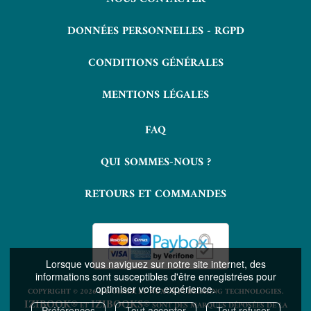
DONNÉES PERSONNELLES - RGPD
CONDITIONS GÉNÉRALES
MENTIONS LÉGALES
FAQ
QUI SOMMES-NOUS ?
RETOURS ET COMMANDES
Lorsque vous naviguez sur notre site internet, des
informations sont susceptibles d'être enregistrées pour
optimiser votre expérience.
COPYRIGHT © 2026 LAVOISIER ET NUXOS PUBLISHING TECHNOLOGIES.
IZIBOOK®
IZIBOOKS®
ET
SONT DES MARQUES DÉPOSÉES DE LA
Préférences
Tout accepter
Tout refuser