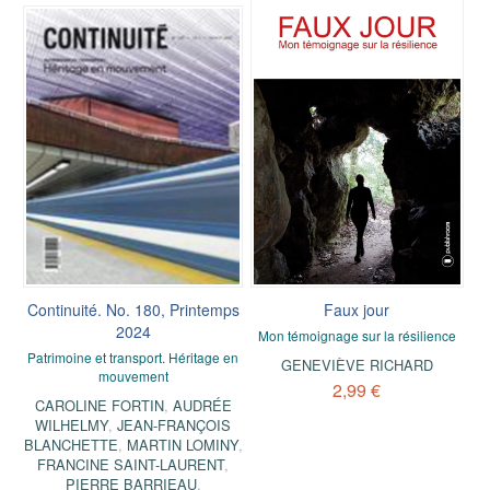
Continuité. No. 180, Printemps
Faux jour
2024
Mon témoignage sur la résilience
Patrimoine et transport. Héritage en
GENEVIÈVE RICHARD
mouvement
2,99 €
CAROLINE FORTIN
,
AUDRÉE
WILHELMY
,
JEAN-FRANÇOIS
BLANCHETTE
,
MARTIN LOMINY
,
FRANCINE SAINT-LAURENT
,
PIERRE BARRIEAU
,