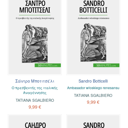
Σάντρο Μποτιτσέλι
Sandro Botticelli
Ο πρεσβευτής της ιταλικής
Ambasador włoskiego renesansu
Αναγέννησης
TATIANA SGALBIERO
TATIANA SGALBIERO
9,99 €
9,99 €