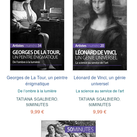
Georges de La Tour, un peintre
Léonard de Vinci, un génie
énigmatique
universel
De l’ombre à la lumière
La science au service de l'art
TATIANA SGALBIERO
,
TATIANA SGALBIERO
,
50MINUTES
50MINUTES
9,99 €
9,99 €