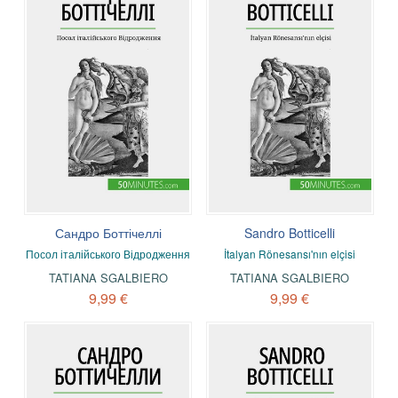
Сандро Боттічеллі
Sandro Botticelli
Посол італійського Відродження
İtalyan Rönesansı'nın elçisi
TATIANA SGALBIERO
TATIANA SGALBIERO
9,99 €
9,99 €