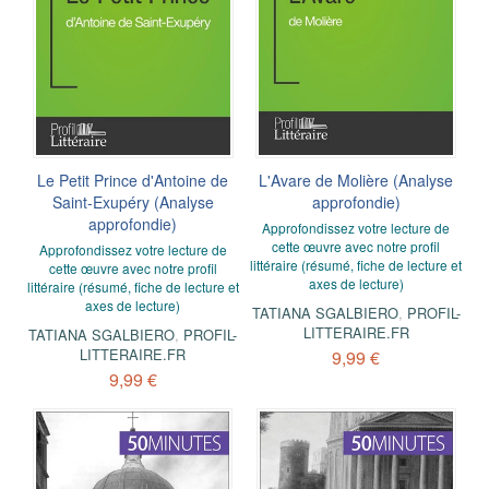
Le Petit Prince d'Antoine de
L'Avare de Molière (Analyse
Saint-Exupéry (Analyse
approfondie)
approfondie)
Approfondissez votre lecture de
cette œuvre avec notre profil
Approfondissez votre lecture de
littéraire (résumé, fiche de lecture et
cette œuvre avec notre profil
axes de lecture)
littéraire (résumé, fiche de lecture et
axes de lecture)
TATIANA SGALBIERO
,
PROFIL-
LITTERAIRE.FR
TATIANA SGALBIERO
,
PROFIL-
LITTERAIRE.FR
9,99 €
9,99 €