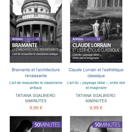
Bramante et l'architecture
Claude Lorrain et l'esthétique
renaissante
classique
L’art de ressusciter le classicisme
L’art du « paysage idéal », entre réel
antique
et imaginaire
TATIANA SGALBIERO
,
TATIANA SGALBIERO
,
50MINUTES
50MINUTES
9,99 €
9,99 €