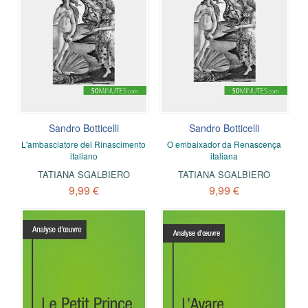
Sandro Botticelli
Sandro Botticelli
L'ambasciatore del Rinascimento
O embaixador da Renascença
italiano
italiana
TATIANA SGALBIERO
TATIANA SGALBIERO
9,99 €
9,99 €