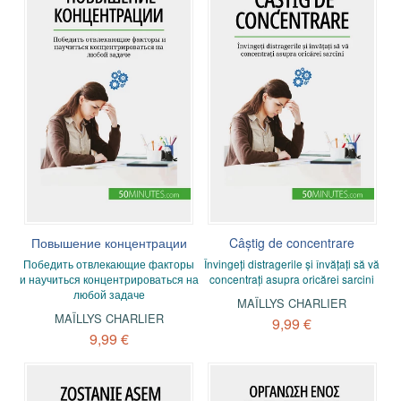
Повышение концентрации
Câștig de concentrare
Победить отвлекающие факторы
Învingeți distragerile și învățați să vă
и научиться концентрироваться на
concentrați asupra oricărei sarcini
любой задаче
MAÏLLYS CHARLIER
MAÏLLYS CHARLIER
9,99 €
9,99 €