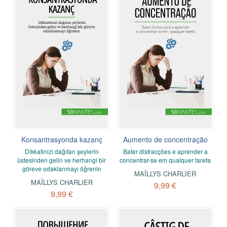
Konsantrasyonda kazanç
Aumento de concentração
Dikkatinizi dağıtan şeylerin
Bater distracções e aprender a
üstesinden gelin ve herhangi bir
concentrar-se em qualquer tarefa
göreve odaklanmayı öğrenin
MAÏLLYS CHARLIER
MAÏLLYS CHARLIER
9,99 €
9,99 €