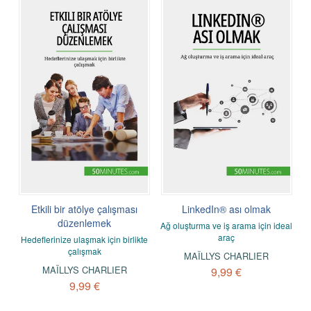
Etkili bir atölye çalışması
LinkedIn® ası olmak
düzenlemek
Ağ oluşturma ve iş arama için ideal
araç
Hedeflerinize ulaşmak için birlikte
çalışmak
MAÏLLYS CHARLIER
MAÏLLYS CHARLIER
9,99 €
9,99 €