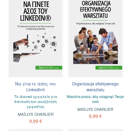
Να γίνετε άσος του
Organizacja efektywnego
LinkedIn®
warsztatu
Το ιδανικό εργαλείο για
Wspólna praca, aby osiągnąć Twoje
δικτύωση και αναζήτηση
cele
εργασίας
MAÏLLYS CHARLIER
MAÏLLYS CHARLIER
9,99 €
9,99 €