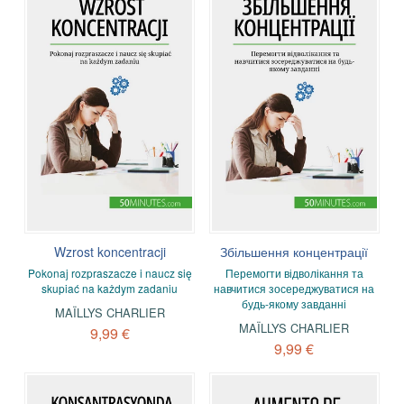
Wzrost koncentracji
Збільшення концентрації
Pokonaj rozpraszacze i naucz się
Перемогти відволікання та
skupiać na każdym zadaniu
навчитися зосереджуватися на
будь-якому завданні
MAÏLLYS CHARLIER
MAÏLLYS CHARLIER
9,99 €
9,99 €