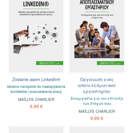
Zostanie asem LinkedIn®
Οργάνωση ενός
αποτελεσματικού
Idealne narzędzie do nawiązywania
εργαστηρίου
kontaktów i poszukiwania pracy
Συνεργασία για την επίτευξη
MAÏLLYS CHARLIER
των στόχων σας
9,99 €
MAÏLLYS CHARLIER
9,99 €