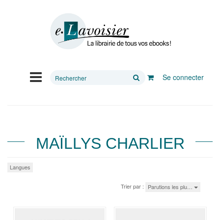
Rechercher
Se connecter
sur
le
site
MAÏLLYS CHARLIER
Langues
Trier par :
Parutions les plu…