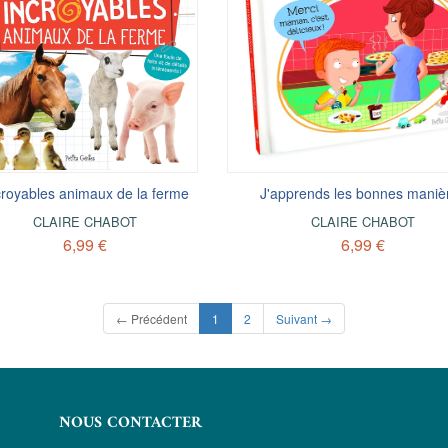
croyables animaux de la ferme
J'apprends les bonnes maniè
CLAIRE CHABOT
CLAIRE CHABOT
6,99 €
6,99 €
(current)
← Précédent
1
2
Suivant →
NOUS CONTACTER