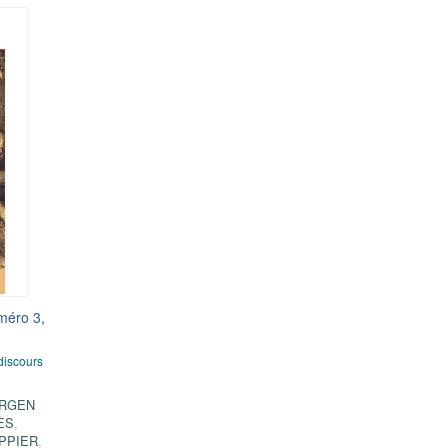
méro 3,
 discours
ÜRGEN
ÈS
,
PPIER
,