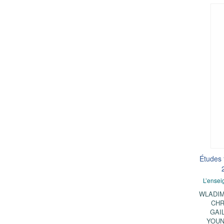
Études 
L’ensei
WLADIM
CHR
GAI
YOU