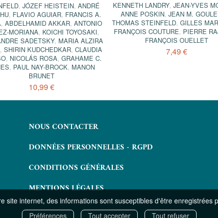
KENNETH LANDRY
,
JEAN-YVES M
NFELD
,
JÓZEF HEISTEIN
,
ANDRÉ
ANNE POSKIN
,
JEAN M. GOUL
HU
,
FLAVIO AGUIAR
,
FRANCIS A.
THOMAS STEINFELD
,
GILLES MA
A
,
ABDELHAMID AKKAR
,
ANTONIO
FRANÇOIS COUTURE
,
PIERRE RA
EZ-MORIANA
,
KOICHI TOYOSAKI
,
FRANÇOIS OUELLET
ANDRE SADETSKY
,
MARIA ALZIRA
O
,
SHIRIN KUDCHEDKAR
,
CLAUDIA
7,49 €
SO
,
NICOLÁS ROSA
,
GRAHAME C.
NES
,
PAUL NAY-BROCK
,
MANON
BRUNET
10,99 €
NOUS CONTACTER
DONNÉES PERSONNELLES - RGPD
CONDITIONS GÉNÉRALES
MENTIONS LÉGALES
 site internet, des informations sont susceptibles d'être enregistrées 
Préférences
Tout accepter
Tout refuser