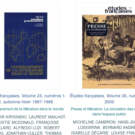
françaises. Volume 23, numéros 1-
Études françaises. Volume 36, nu
2, automne-hiver 1987-1988
2000
gnement de la littérature dans le monde
Presse et littérature. La circulation des
dans l'espace public
IR KRYSINSKI
,
LAURENT MAILHOT
,
MICHELINE CAMBRON
,
HANS-J
ISTIE MCDONALD
,
FRANÇOISE
LÜSEBRINK
,
BERNARD ANDR
LLARD
,
ALFREDO LUZI
,
ROBERT
ISABELLE DÉCARIE
,
LOUISE FRA
NG
,
JONATHAN CULLER
,
THOMAS