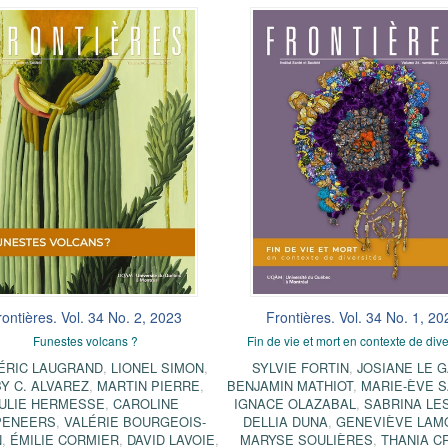
rontières. Vol. 34 No. 2, 2023
Frontières. Vol. 34 No. 1, 20
Funestes volcans ?
Fin de vie et mort en contexte de dive
ÉRIC LAUGRAND
,
LIONEL SIMON
,
SYLVIE FORTIN
,
JOSIANE LE G
Y C. ALVAREZ
,
MARTIN PIERRE
,
BENJAMIN MATHIOT
,
MARIE-ÈVE 
ULIE HERMESSE
,
CAROLINE
IGNACE OLAZABAL
,
SABRINA LE
PENEERS
,
VALÉRIE BOURGEOIS-
DELLIA DUNA
,
GENEVIÈVE LAM
N
,
ÉMILIE CORMIER
,
DAVID LAVOIE
,
MARYSE SOULIÈRES
,
THANIA C