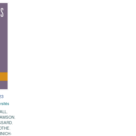
23
rsités
ALL
,
SAMSON
,
SSARD
,
OTHE
,
RNICH-