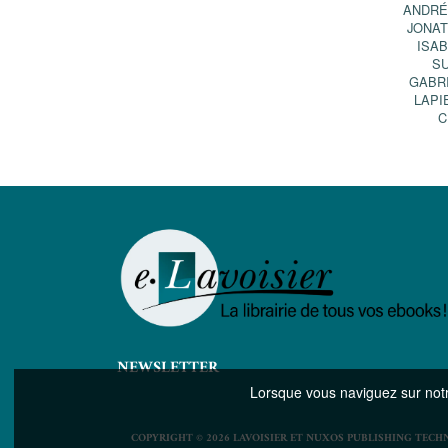
ANDRÉ
JONA
ISA
S
GABR
LAPI
C
NEWSLETTER
Lorsque vous naviguez sur notre
COPYRIGHT © 2026 LAVOISIER ET NUXOS PUBLISHING TECH