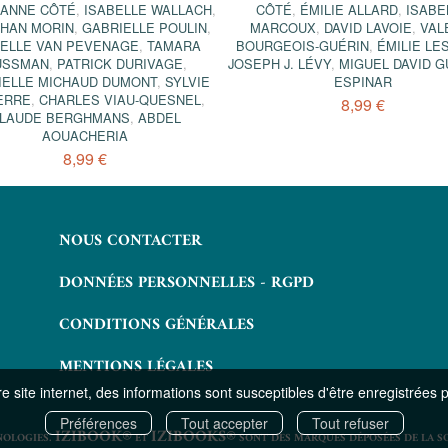
ANNE CÔTÉ
,
ISABELLE WALLACH
,
CÔTÉ
,
ÉMILIE ALLARD
,
ISABE
THAN MORIN
,
GABRIELLE POULIN
,
MARCOUX
,
DAVID LAVOIE
,
VAL
BELLE VAN PEVENAGE
,
TAMARA
BOURGEOIS-GUÉRIN
,
ÉMILIE LE
USSMAN
,
PATRICK DURIVAGE
,
JOSEPH J. LÉVY
,
MIGUEL DAVID 
IELLE MICHAUD DUMONT
,
SYLVIE
ESPINAR
ERRE
,
CHARLES VIAU-QUESNEL
,
8,99 €
LAUDE BERGHMANS
,
ABDEL
AOUACHERIA
8,99 €
NOUS CONTACTER
DONNÉES PERSONNELLES - RGPD
CONDITIONS GÉNÉRALES
MENTIONS LÉGALES
 site internet, des informations sont susceptibles d'être enregistrées 
Préférences
Tout accepter
Tout refuser
IZIBOOK®
IZIBOOKS®
NOLOGIES.
ET
SONT DES MARQUES DÉPOSÉES DE LA S