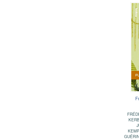
F
FRÉD
KERB
J
KEM
GUÉRI