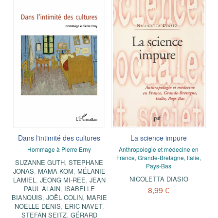
Dans l'intimité des cultures
La science impure
Hommage à Pierre Erny
Anthropologie et médecine en
France, Grande-Bretagne, Italie,
SUZANNE GUTH
,
STEPHANE
Pays-Bas
JONAS
,
MAMA KOM
,
MÉLANIE
NICOLETTA DIASIO
LAMIEL
,
JEONG MI-REE
,
JEAN
PAUL ALAIN
,
ISABELLE
8,99 €
BIANQUIS
,
JOËL COLIN
,
MARIE
NOELLE DENIS
,
ERIC NAVET
,
STEFAN SEITZ
,
GÉRARD