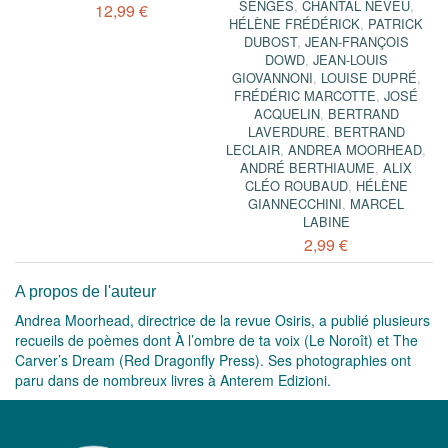
SENGES
,
CHANTAL NEVEU
,
12,99 €
HÉLÈNE FRÉDÉRICK
,
PATRICK
DUBOST
,
JEAN-FRANÇOIS
DOWD
,
JEAN-LOUIS
GIOVANNONI
,
LOUISE DUPRÉ
,
FRÉDÉRIC MARCOTTE
,
JOSÉ
ACQUELIN
,
BERTRAND
LAVERDURE
,
BERTRAND
LECLAIR
,
ANDREA MOORHEAD
,
ANDRÉ BERTHIAUME
,
ALIX
CLÉO ROUBAUD
,
HÉLÈNE
GIANNECCHINI
,
MARCEL
LABINE
2,99 €
A propos de l'auteur
Andrea Moorhead, directrice de la revue Osiris, a publié plusieurs
recueils de poèmes dont À l’ombre de ta voix (Le Noroît) et The
Carver’s Dream (Red Dragonﬂy Press). Ses photographies ont
paru dans de nombreux livres à Anterem Edizioni.