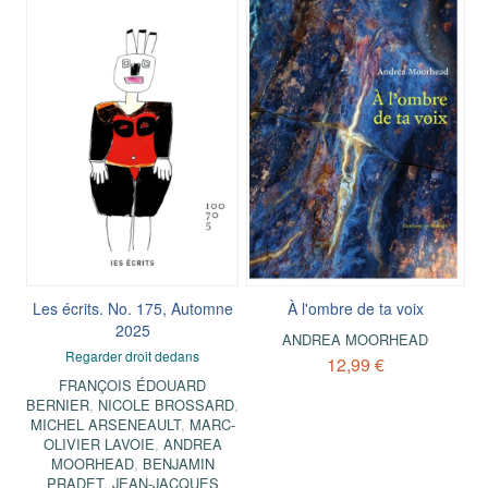
Les écrits. No. 175, Automne
À l'ombre de ta voix
2025
ANDREA MOORHEAD
Regarder droit dedans
12,99 €
FRANÇOIS ÉDOUARD
BERNIER
,
NICOLE BROSSARD
,
MICHEL ARSENEAULT
,
MARC-
OLIVIER LAVOIE
,
ANDREA
MOORHEAD
,
BENJAMIN
PRADET
,
JEAN-JACQUES