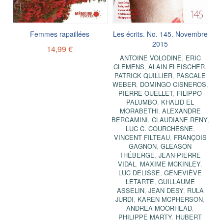
Femmes rapaillées
Les écrits. No. 145. Novembre
2015
14,99 €
ANTOINE VOLODINE
,
ERIC
CLEMENS
,
ALAIN FLEISCHER
,
PATRICK QUILLIER
,
PASCALE
WEBER
,
DOMINGO CISNEROS
,
PIERRE OUELLET
,
FILIPPO
PALUMBO
,
KHALID EL
MORABETHI
,
ALEXANDRE
BERGAMINI
,
CLAUDIANE RENY
,
LUC C. COURCHESNE
,
VINCENT FILTEAU
,
FRANÇOIS
GAGNON
,
GLEASON
THÉBERGE
,
JEAN-PIERRE
VIDAL
,
MAXIME MCKINLEY
,
LUC DELISSE
,
GENEVIÈVE
LETARTE
,
GUILLAUME
ASSELIN
,
JEAN DESY
,
RULA
JURDI
,
KAREN MCPHERSON
,
ANDREA MOORHEAD
,
PHILIPPE MARTY
,
HUBERT