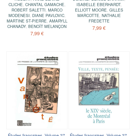
CLICHE
,
CHANTAL GAMACHE
,
ISABELLE EBERHARDT
,
ROBERT SALETTI
,
MARCO
ELLIOTT MOORE
,
GILLES
MODENESI
,
DIANE PAVLOVIC
,
MARCOTTE
,
NATHALIE
MARTINE ST-PIERRE
,
AMARYLL
FREDETTE
CHANADY
,
BENOÎT MELANÇON
7,99 €
7,99 €
Études françaises. Volume 27,
Études françaises. Volume 27,