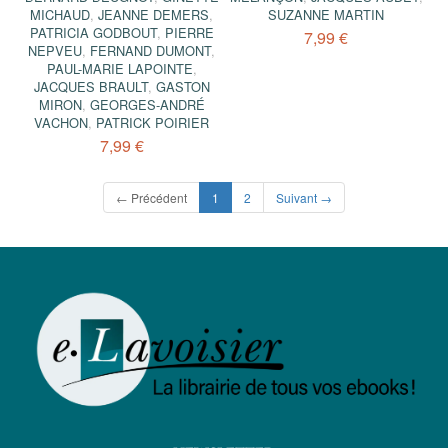
MICHAUD
,
JEANNE DEMERS
,
SUZANNE MARTIN
PATRICIA GODBOUT
,
PIERRE
7,99 €
NEPVEU
,
FERNAND DUMONT
,
PAUL-MARIE LAPOINTE
,
JACQUES BRAULT
,
GASTON
MIRON
,
GEORGES-ANDRÉ
VACHON
,
PATRICK POIRIER
7,99 €
(current)
← Précédent
1
2
Suivant →