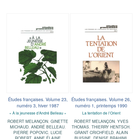
Études françaises. Volume 23,
Études françaises. Volume 26,
numéro 3, hiver 1987
numéro 1, printemps 1990
« À la jeunesse d’André Belleau »
La tentation de l’Orient
ROBERT MELANÇON
,
GINETTE
ROBERT MELANÇON
,
YVES
MICHAUD
,
ANDRÉ BELLEAU
,
THOMAS
,
THIERRY HENTSCH
,
PIERRE POPOVIC
,
LUCIE
GRANT CRICHFIELD
,
ALAIN
ROBERT
,
ANNE ÉLAINE
BUISINE
,
DENISE BRAHIMI
,