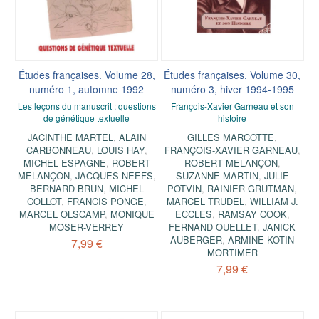
Études françaises. Volume 28,
Études françaises. Volume 30,
numéro 1, automne 1992
numéro 3, hiver 1994-1995
Les leçons du manuscrit : questions
François-Xavier Garneau et son
de génétique textuelle
histoire
JACINTHE MARTEL
,
ALAIN
GILLES MARCOTTE
,
CARBONNEAU
,
LOUIS HAY
,
FRANÇOIS-XAVIER GARNEAU
,
MICHEL ESPAGNE
,
ROBERT
ROBERT MELANÇON
,
MELANÇON
,
JACQUES NEEFS
,
SUZANNE MARTIN
,
JULIE
BERNARD BRUN
,
MICHEL
POTVIN
,
RAINIER GRUTMAN
,
COLLOT
,
FRANCIS PONGE
,
MARCEL TRUDEL
,
WILLIAM J.
MARCEL OLSCAMP
,
MONIQUE
ECCLES
,
RAMSAY COOK
,
MOSER-VERREY
FERNAND OUELLET
,
JANICK
AUBERGER
,
ARMINE KOTIN
7,99 €
MORTIMER
7,99 €