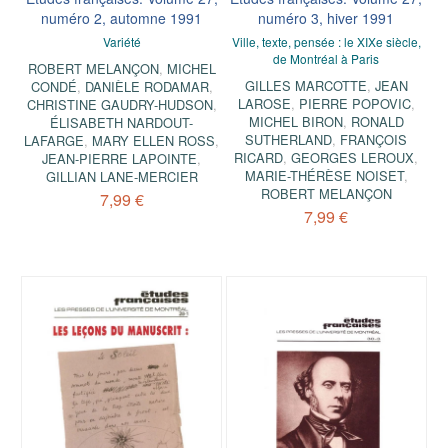
numéro 2, automne 1991
numéro 3, hiver 1991
Variété
Ville, texte, pensée : le XIXe siècle,
de Montréal à Paris
ROBERT MELANÇON
,
MICHEL
GILLES MARCOTTE
,
JEAN
CONDÉ
,
DANIÈLE RODAMAR
,
LAROSE
,
PIERRE POPOVIC
,
CHRISTINE GAUDRY-HUDSON
,
MICHEL BIRON
,
RONALD
ÉLISABETH NARDOUT-
SUTHERLAND
,
FRANÇOIS
LAFARGE
,
MARY ELLEN ROSS
,
RICARD
,
GEORGES LEROUX
,
JEAN-PIERRE LAPOINTE
,
MARIE-THÉRÈSE NOISET
,
GILLIAN LANE-MERCIER
ROBERT MELANÇON
7,99 €
7,99 €