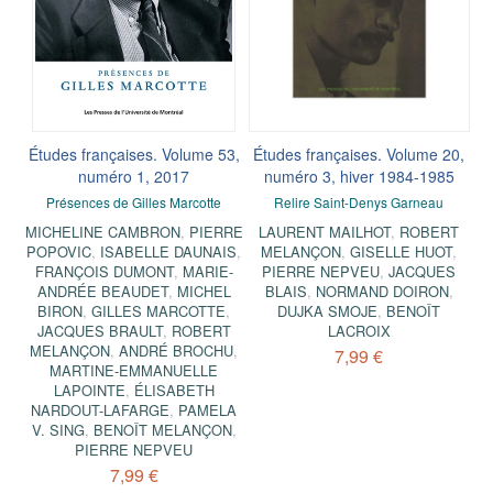
Études françaises. Volume 53,
Études françaises. Volume 20,
numéro 1, 2017
numéro 3, hiver 1984-1985
Présences de Gilles Marcotte
Relire Saint-Denys Garneau
MICHELINE CAMBRON
,
PIERRE
LAURENT MAILHOT
,
ROBERT
POPOVIC
,
ISABELLE DAUNAIS
,
MELANÇON
,
GISELLE HUOT
,
FRANÇOIS DUMONT
,
MARIE-
PIERRE NEPVEU
,
JACQUES
ANDRÉE BEAUDET
,
MICHEL
BLAIS
,
NORMAND DOIRON
,
BIRON
,
GILLES MARCOTTE
,
DUJKA SMOJE
,
BENOÎT
JACQUES BRAULT
,
ROBERT
LACROIX
MELANÇON
,
ANDRÉ BROCHU
,
7,99 €
MARTINE-EMMANUELLE
LAPOINTE
,
ÉLISABETH
NARDOUT-LAFARGE
,
PAMELA
V. SING
,
BENOÎT MELANÇON
,
PIERRE NEPVEU
7,99 €