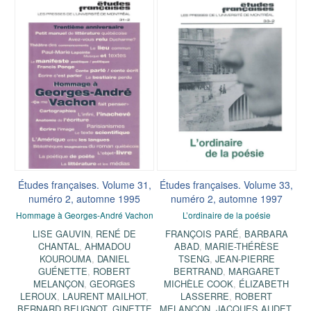
Études françaises. Volume 31,
Études françaises. Volume 33,
numéro 2, automne 1995
numéro 2, automne 1997
Hommage à Georges-André Vachon
L’ordinaire de la poésie
LISE GAUVIN
,
RENÉ DE
FRANÇOIS PARÉ
,
BARBARA
CHANTAL
,
AHMADOU
ABAD
,
MARIE-THÉRÈSE
KOUROUMA
,
DANIEL
TSENG
,
JEAN-PIERRE
GUÉNETTE
,
ROBERT
BERTRAND
,
MARGARET
MELANÇON
,
GEORGES
MICHÈLE COOK
,
ÉLIZABETH
LEROUX
,
LAURENT MAILHOT
,
LASSERRE
,
ROBERT
BERNARD BEUGNOT
,
GINETTE
MELANÇON
,
JACQUES AUDET
,