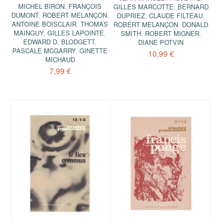
MICHEL BIRON
,
FRANÇOIS
GILLES MARCOTTE
,
BERNARD
DUMONT
,
ROBERT MELANÇON
,
DUPRIEZ
,
CLAUDE FILTEAU
,
ANTOINE BOISCLAIR
,
THOMAS
ROBERT MELANÇON
,
DONALD
MAINGUY
,
GILLES LAPOINTE
,
SMITH
,
ROBERT MIGNER
,
EDWARD D. BLODGETT
,
DIANE POTVIN
PASCALE MCGARRY
,
GINETTE
10,99 €
MICHAUD
7,99 €